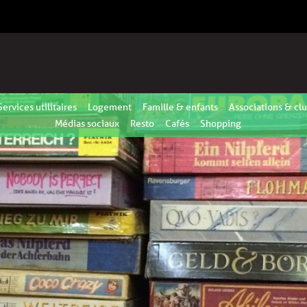
Services utilitaires
Logement
Famille & enfants
Associations & cl
Médias sociaux
Resto
Cafés
Shopping