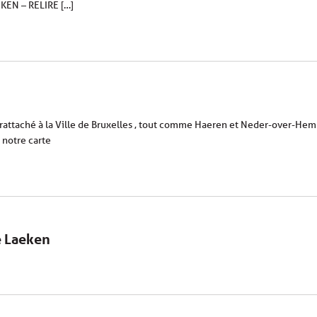
EN – RELIRE […]
attaché à la Ville de Bruxelles , tout comme Haeren et Neder-over-Hembee
 notre carte
e Laeken