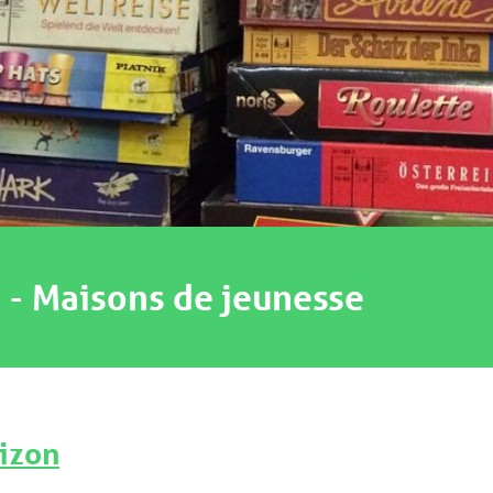
e
-
Maisons de jeunesse
rizon