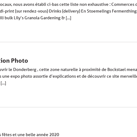
ocaux, nous avons établi ci-bas cette liste non exhaustive : Commerces
i-print (sur rendez-vous) Drinks (delivery) En Stoemelings Fermenthings
ili bulk Lily’s Granola Gardening & […]
tion Photo
rir le Donderberg , cette zone naturelle à proximité de Bockstael menac
une expo photo assortie d’explications et de découvrir ce site merveille
 […]
s fêtes et une belle année 2020