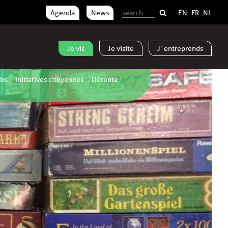
Agenda
News
EN
FR
NL
Je
vis
Je
visite
J’
entreprends
ubs
Initiatives citoyennes
Détente