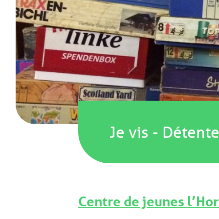
Je vis
-
Détent
Centre de jeunes l’Ho