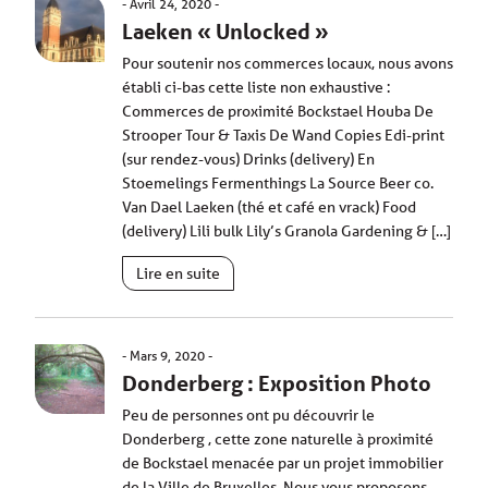
Avril 24, 2020
Laeken « Unlocked »
Pour soutenir nos commerces locaux, nous avons
établi ci-bas cette liste non exhaustive :
Commerces de proximité Bockstael Houba De
Strooper Tour & Taxis De Wand Copies Edi-print
(sur rendez-vous) Drinks (delivery) En
Stoemelings Fermenthings La Source Beer co.
Van Dael Laeken (thé et café en vrack) Food
(delivery) Lili bulk Lily’s Granola Gardening & […]
Lire en suite
Mars 9, 2020
Donderberg : Exposition Photo
Peu de personnes ont pu découvrir le
Donderberg , cette zone naturelle à proximité
de Bockstael menacée par un projet immobilier
de la Ville de Bruxelles. Nous vous proposons