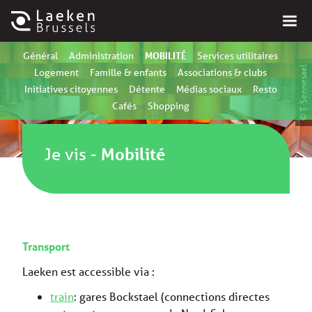
MOBILITÉ
Général
Administration
Services utilitaires
© T. Sennesael
Logement
Famille & enfants
Associations & clubs
Initiatives citoyennes
Détente
Médias sociaux
Resto
Cafés
Shopping
Je vis
-
Mobilité
Transport
Laeken est accessible via :
train
: gares Bockstael (connections directes