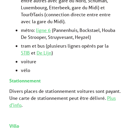
entre autres avec gare du Nord, Schuman,
Luxembourg, Etterbeek, gare du Midi) et
Tour&Taxis (connection directe entre entre
avec la gare du Midi).
métro:
ligne 6
(Pannenhuis, Bockstael, Houba
De Strooper, Struyvesant, Heyzel)
tram et bus (plusieurs lignes opérés par la
STIB
et
De Lijn
)
voiture
vélo
Stationnement
Divers places de stationnement voitures sont payant.
Une carte de stationnement peut être délivré.
Plus
d’info
.
Villo