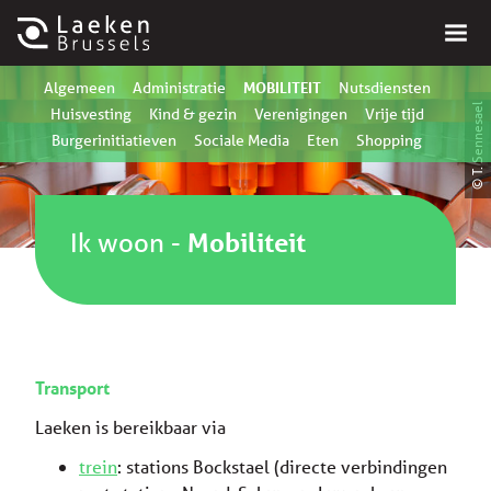
MOBILITEIT
Algemeen
Administratie
Nutsdiensten
© T. Sennesael
Huisvesting
Kind & gezin
Verenigingen
Vrije tijd
Burgerinitiatieven
Sociale Media
Eten
Shopping
Ik woon
-
Mobiliteit
Transport
Laeken is bereikbaar via
trein
: stations Bockstael (directe verbindingen