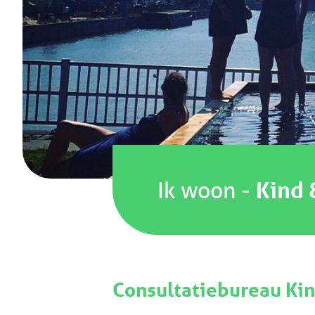
Ik woon
-
Kind 
Consultatiebureau Kin