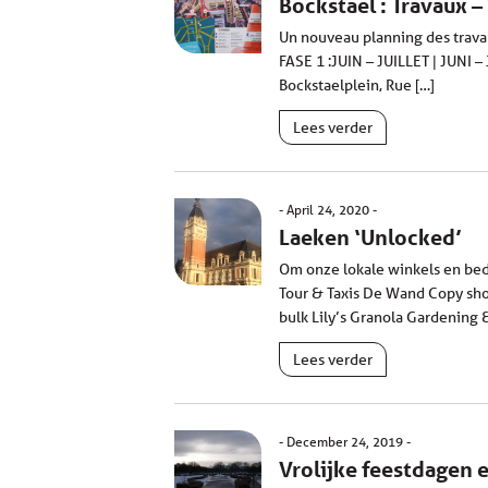
Bockstael : Travaux 
Un nouveau planning des travau
FASE 1 :JUIN – JUILLET | JUNI –
Bockstaelplein, Rue […]
Lees verder
April 24, 2020
Laeken ‘Unlocked’
Om onze lokale winkels en bed
Tour & Taxis De Wand Copy shop
bulk Lily’s Granola Gardening
Lees verder
December 24, 2019
Vrolijke feestdagen 