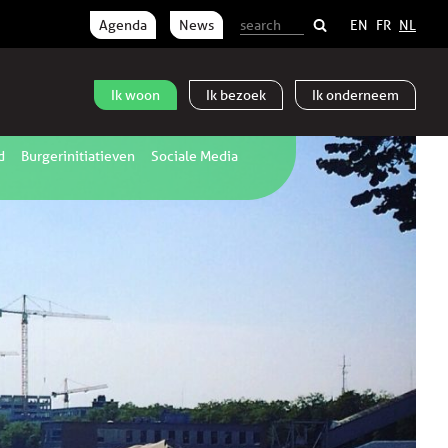
Agenda
News
EN
FR
NL
Ik
woon
Ik
bezoek
Ik
onderneem
d
Burgerinitiatieven
Sociale Media