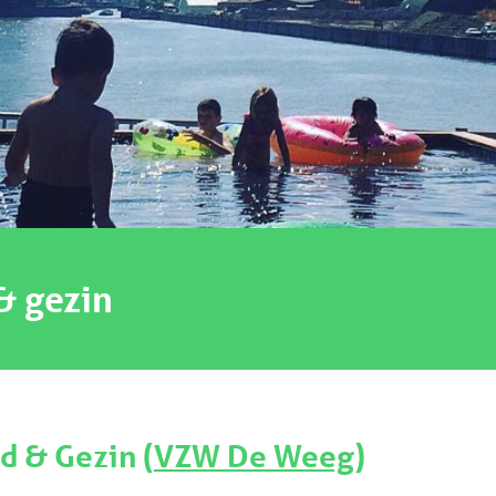
& gezin
d & Gezin (
VZW De Weeg
)