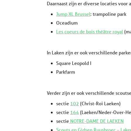
Daarnaast zijn er diverse locaties voor a
Jump XL Brussel
: trampoline park
Oceadium
Les coeurs de bois théâtre royal
(ma
In Laken zijn er ook verschillende park
Square Leopold I
Parkfarm
Verder zijn er ook verschillende scoutse
sectie
102
(Christ-Roi Laeken)
sectie
164
(Laeken/Neder-Over-H
sectie
NOTRE-DAME DE LAEKEN
Scouts en Gidsen Ruusbroec – Lake