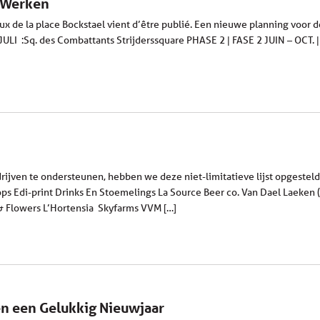
– Werken
x de la place Bockstael vient d’être publié. Een nieuwe planning voor 
 JULI :Sq. des Combattants Strijderssquare PHASE 2 | FASE 2 JUIN – OCT. |
rijven te ondersteunen, hebben we deze niet-limitatieve lijst opgestel
s Edi-print Drinks En Stoemelings La Source Beer co. Van Dael Laeken (t
 & Flowers L’Hortensia Skyfarms VVM […]
en een Gelukkig Nieuwjaar