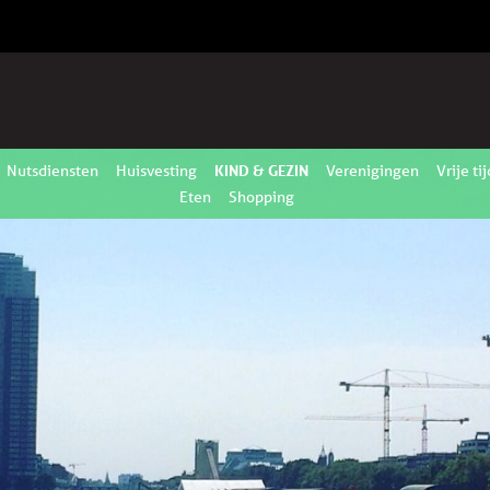
KIND & GEZIN
Nutsdiensten
Huisvesting
Verenigingen
Vrije tij
Eten
Shopping