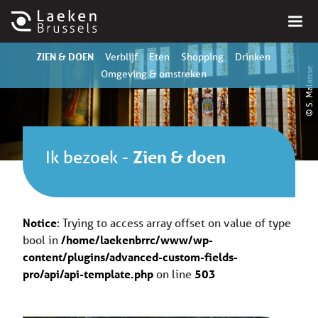
ZIEN & DOEN
Verblijf
Eten
Shopping
Drinken
© S. Malaisse
Omgeving & omstreken
Ik bezoek
-
Zien & doen
Notice
: Trying to access array offset on value of type
bool in
/home/laekenbrrc/www/wp-
content/plugins/advanced-custom-fields-
pro/api/api-template.php
on line
503