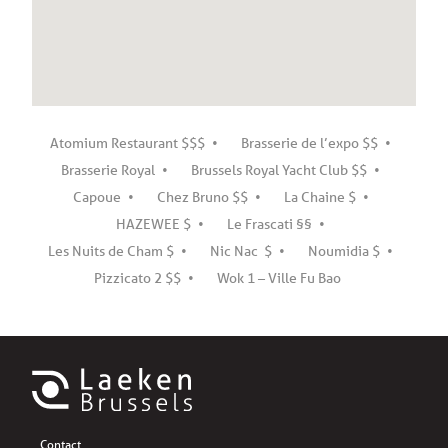
Atomium Restaurant $$$
Brasserie de l’expo $$
Brasserie Royal
Brussels Royal Yacht Club $$
Capoue
Chez Bruno $$
La Chaine $
HAZEWEE $
Le Frascati §§
Les Nuits de Cham $
Nic Nac $
Noumidia $
Pizzicato 2 $$
Wok 1 – Ville Fu Bao
Contact