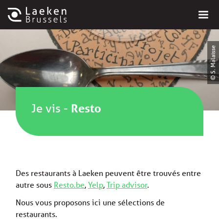
© S. Malaisse
Je vis
-
Resto
Des restaurants à Laeken peuvent être trouvés entre
autre sous
Resto.be
,
Yelp
,
Trip advisor
.
Nous vous proposons ici une sélections de
restaurants.