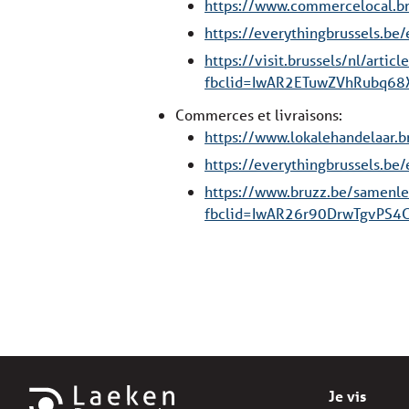
https://www.commercelocal.br
https://everythingbrussels.be/
https://visit.brussels/nl/arti
fbclid=IwAR2ETuwZVhRubq68
Commerces et livraisons:
https://www.lokalehandelaa
https://everythingbrussels.be/
https://www.bruzz.be/samenl
fbclid=IwAR26r90DrwTgvPS4
Je vis