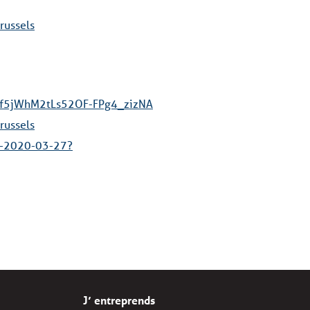
russels
UCf5jWhM2tLs52OF-FPg4_zizNA
russels
is-2020-03-27?
J’ entreprends