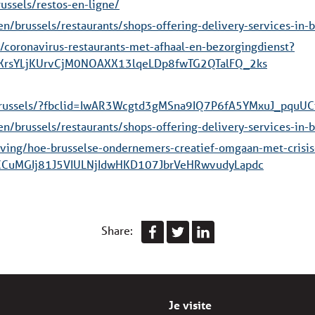
ussels/restos-en-ligne/
en/brussels/restaurants/shops-offering-delivery-services-in-b
cle/coronavirus-restaurants-met-afhaal-en-bezorgingdienst?
XrsYLjKUrvCjM0NOAXX13lqeLDp8fwTG2QTalFQ_2ks
r.brussels/?fbclid=IwAR3Wcgtd3gMSna9IQ7P6fA5YMxuJ_pqu
en/brussels/restaurants/shops-offering-delivery-services-in-b
eving/hoe-brusselse-ondernemers-creatief-omgaan-met-cris
CCuMGIj81J5VIULNjIdwHKD107JbrVeHRwvudyLapdc
Share:
Je visite