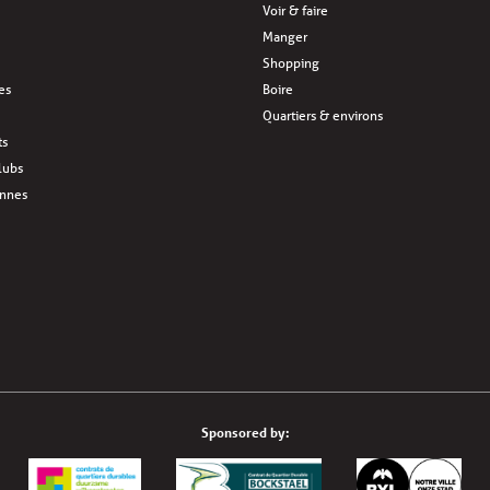
Voir & faire
Manger
Shopping
res
Boire
Quartiers & environs
ts
lubs
ennes
Sponsored by: