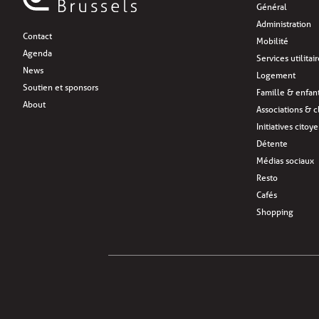
Général
Administration
Contact
Mobilité
Agenda
Services utilitai
News
Logement
Soutien et sponsors
Famille & enfan
About
Associations & c
Initiatives citoy
Détente
Médias sociaux
Resto
Cafés
Shopping