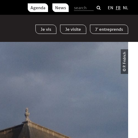
Agenda
News
EN
FR
NL
Je
vis
Je
visite
J’
entreprends
© P. Fridrich