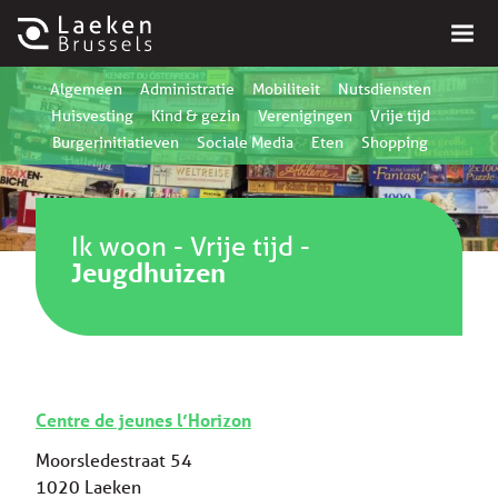
Algemeen
Administratie
Mobiliteit
Nutsdiensten
Huisvesting
Kind & gezin
Verenigingen
Vrije tijd
Burgerinitiatieven
Sociale Media
Eten
Shopping
Ik woon
-
Vrije tijd
-
Jeugdhuizen
Centre de jeunes l’Horizon
Moorsledestraat 54
1020 Laeken