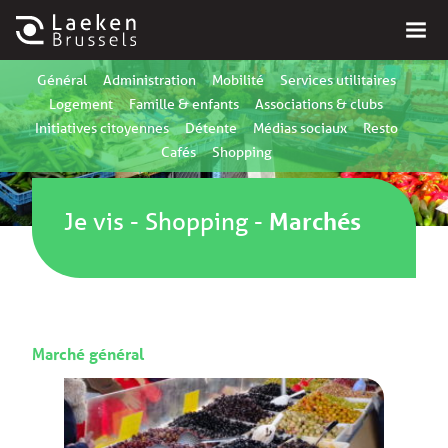
Général
Administration
Mobilité
Services utilitaires
Logement
Famille & enfants
Associations & clubs
Initiatives citoyennes
Détente
Médias sociaux
Resto
Cafés
Shopping
Je vis
-
Shopping
-
Marchés
Marché général