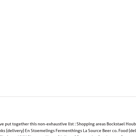
’ve put together this non-exhaustive list : Shopping areas Bockstael Ho
nks (delivery) En Stoemelings Fermenthings La Source Beer co. Food (deli