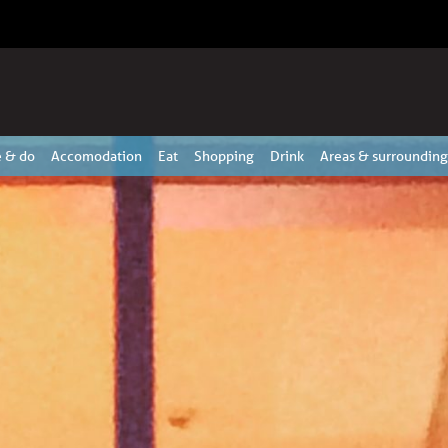
 & do
Accomodation
Eat
Shopping
Drink
Areas & surrounding