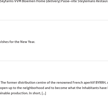
a Skyfarms VVM Bloemen Home (delivery) Passe–vite Steylemans Restaura
ishes for the New Year.
 The former distribution centre of the renowned French aperitif BYRRH,
open up to the neighborhood and to become what the inhabitants have b
inable production. In short, […]