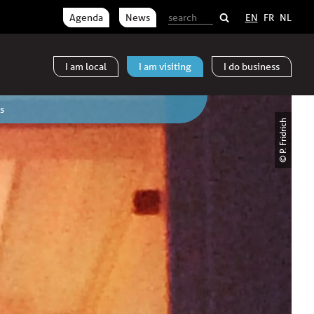
Agenda
News
EN
FR
NL
I am
local
I am
visiting
I do
business
s
© P. Fridrich