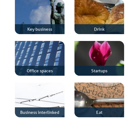
Key business
Drink
Office spaces
Startups
Business interlinked
Eat