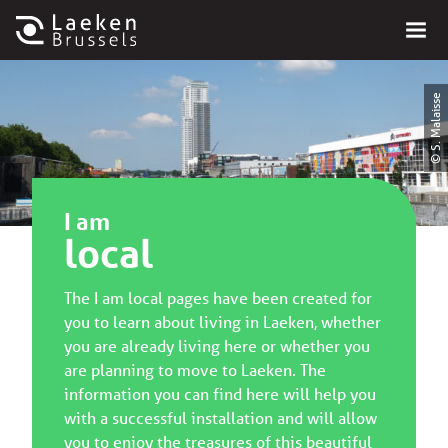
© S. Malaisse
I am
local
The I am local pages have been created for
you to learn about living in Laeken, whether
you are already living here or whether you
are planning to move to Laeken. The
information you can find here will help you
with a successful installation and will allow
you to enjoy the treasures of this beautiful