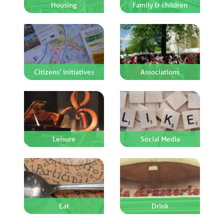
Housing
Family & children
Citizens’ initiatives
Associations
Leisure
Social Media
Eat
Drink