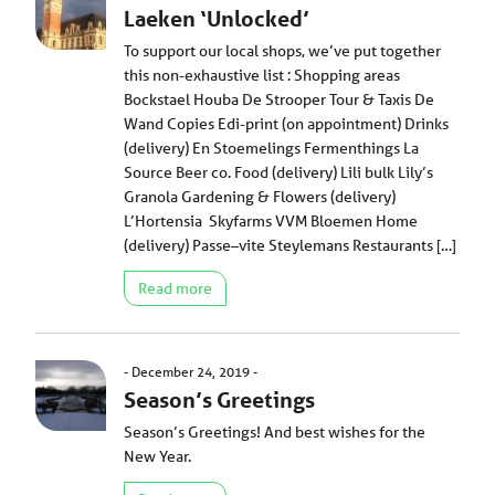
Laeken ‘Unlocked’
To support our local shops, we’ve put together
this non-exhaustive list : Shopping areas
Bockstael Houba De Strooper Tour & Taxis De
Wand Copies Edi-print (on appointment) Drinks
(delivery) En Stoemelings Fermenthings La
Source Beer co. Food (delivery) Lili bulk Lily’s
Granola Gardening & Flowers (delivery)
L’Hortensia Skyfarms VVM Bloemen Home
(delivery) Passe–vite Steylemans Restaurants […]
Read more
December 24, 2019
Season’s Greetings
Season’s Greetings! And best wishes for the
New Year.