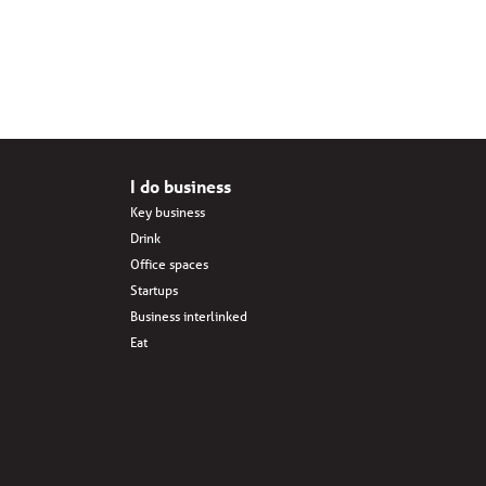
I do business
Key business
Drink
Office spaces
Startups
Business interlinked
Eat