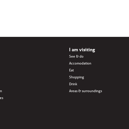
I am visiting
See & do
Accomodation
Eat
Shopping
Drink
en
Areas & surroundings
ves