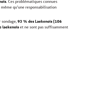
nois
. Ces problématiques connues
de même qu’une responsabilisation
r sondage,
93 % des Laekenois (106
e laekenois
et ne sont pas suffisamment