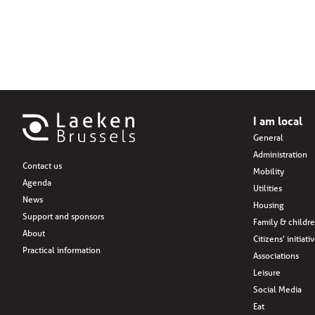
I am local
General
Administration
Contact us
Mobility
Agenda
Utilities
News
Housing
Support and sponsors
Family & childr
About
Citizens’ initiati
Practical information
Associations
Leisure
Social Media
Eat