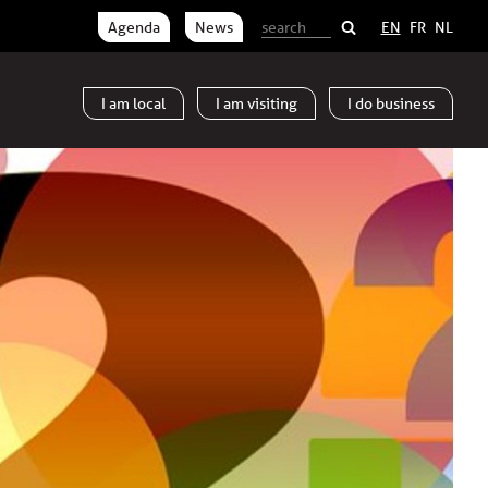
Agenda
News
EN
FR
NL
I am
local
I am
visiting
I do
business