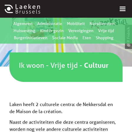
Algemeen
Administratie
Mobiliteit
Nutsdiensten
@ P. Fridrich
Huisvesting
Kind & gezin
Verenigingen
Vrije tijd
Burgerinitiatieven
Sociale Media
Eten
Shopping
Ik woon
-
Vrije tijd
-
Cultuur
Laken heeft 2 culturele centra: de Nekkersdal en
de Maison de la création.
Naast de activiteiten die deze centra organiseren,
worden nog vele andere culturele activiteiten