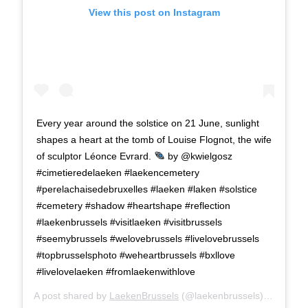
View this post on Instagram
Every year around the solstice on 21 June, sunlight
shapes a heart at the tomb of Louise Flognot, the wife
of sculptor Léonce Evrard.
by @kwielgosz
#cimetieredelaeken #laekencemetery
#perelachaisedebruxelles #laeken #laken #solstice
#cemetery #shadow #heartshape #reflection
#laekenbrussels #visitlaeken #visitbrussels
#seemybrussels #welovebrussels #livelovebrussels
#topbrusselsphoto #weheartbrussels #bxllove
#livelovelaeken #fromlaekenwithlove
A post shared by
LaekenBrussels
(@laekenbrussels) on
Jun 1