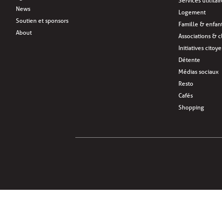
Services utilitai
News
Logement
Soutien et sponsors
Famille & enfan
About
Associations & c
Initiatives citoy
Détente
Médias sociaux
Resto
Cafés
Shopping