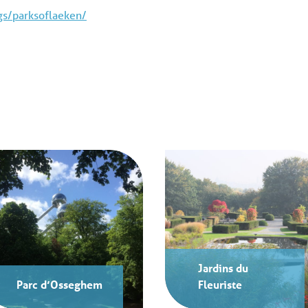
gs/parksoflaeken/
Jardins du
Parc d’Osseghem
Fleuriste