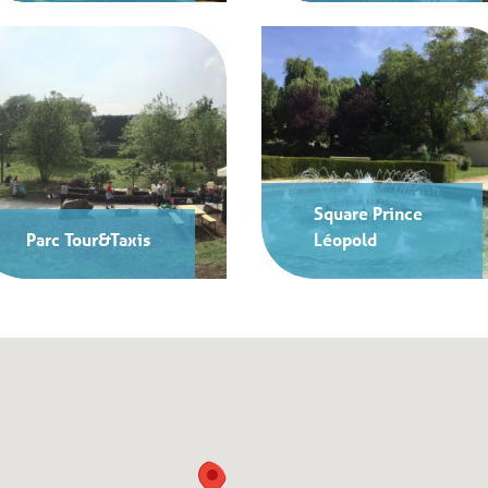
Square Prince
Parc Tour&Taxis
Léopold