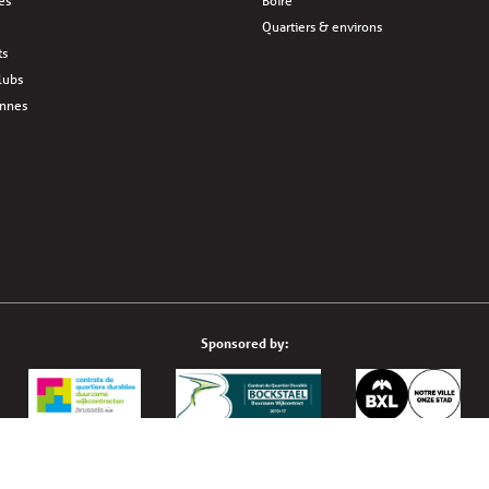
res
Boire
Quartiers & environs
ts
lubs
ennes
Sponsored by:
© 2026 Laeken Brussels asbl/vzw