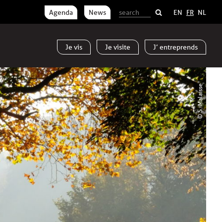
Agenda
News
EN
FR
NL
Je
vis
Je
visite
J’
entreprends
© S. Malaisse