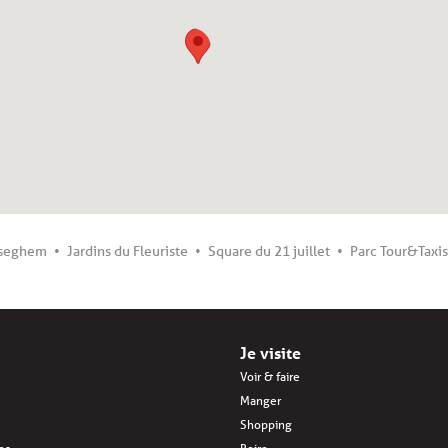
sseghem
Jardins du Fleuriste
Square du 21 juillet
Parc Tour&Taxis
Je visite
Voir & faire
Manger
Shopping