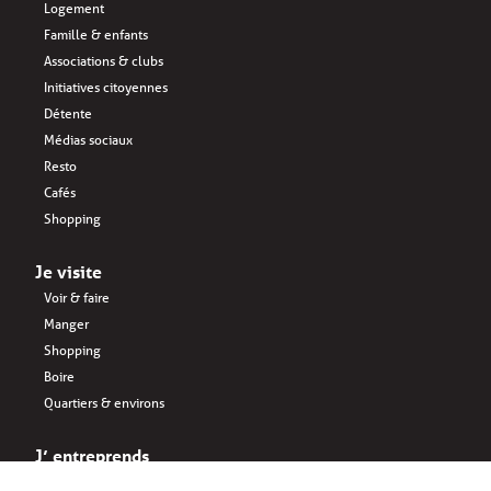
Logement
Famille & enfants
Associations & clubs
Initiatives citoyennes
Détente
Médias sociaux
Resto
Cafés
Shopping
Je visite
Voir & faire
Manger
Shopping
Boire
Quartiers & environs
J’ entreprends
Key business FR