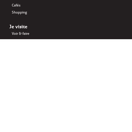
Cafés
Shopping
Je visite
Voir & faire
Manger
Shopping
Boire
Quartiers & environs
J’ entreprends
Key business FR
Cafés
Espaces de bureau
Startups
Business interlinked FR
Manger