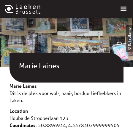
© R. Feltkamp
Marie Laines
Marie Laines
Dit is dé plek voor wol-, naai-, borduurliefhebbers in
Laken.
Location
Houba de Strooperlaan 123
Coordinates:
50.8896934, 4.3378302999999505