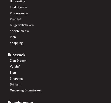
Huisvesting
Kind & gezin
Verenigingen
Vrije tijd
Burgerinitiatieven
Sociale Media
Eten
Shopping
Ik bezoek
Zien & doen
Verblijf
Eten
Shopping
Drinken
Omgeving & omstreken
Ik onderneem
Key business NL