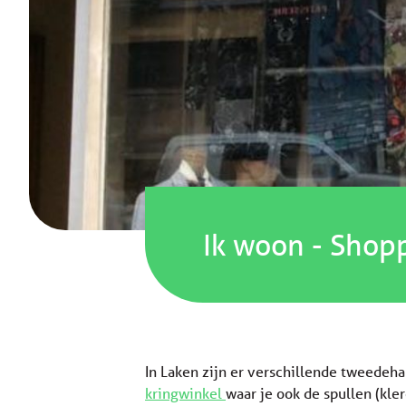
Ik woon
-
Shop
In Laken zijn er verschillende tweedeha
kringwinkel
waar je ook de spullen (kle