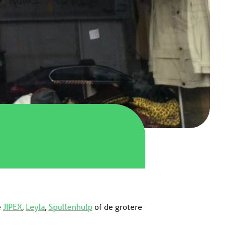
e
JIPEX
,
Leyla
,
Spullenhulp
of de grotere