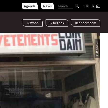
Agenda
News
EN
FR
NL
Ik
woon
Ik
bezoek
Ik
onderneem
© P. Fridrich