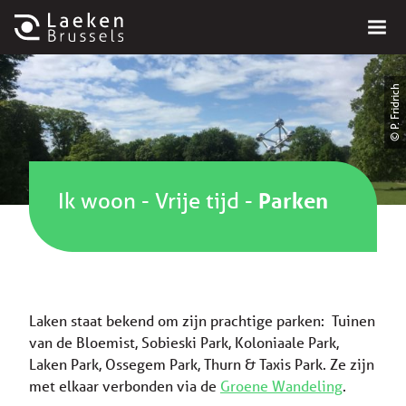
© P. Fridrich
Ik woon
-
Vrije tijd
-
Parken
Laken staat bekend om zijn prachtige parken: Tuinen
van de Bloemist, Sobieski Park, Koloniaale Park,
Laken Park, Ossegem Park, Thurn & Taxis Park. Ze zijn
met elkaar verbonden via de
Groene Wandeling
.