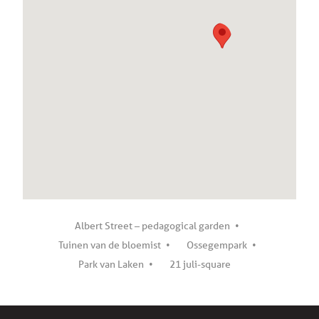
Albert Street – pedagogical garden
Tuinen van de bloemist
Ossegempark
Park van Laken
21 juli-square