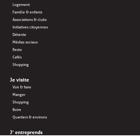
Logement
Famille & enfants
Associations & clubs
Initiatives citoyennes
Détente
Médias sociaux
Resto
Cafés
Shopping
Je visite
Voir & faire
Manger
Shopping
Boire
Quartiers & environs
J’ entreprends
Key business FR