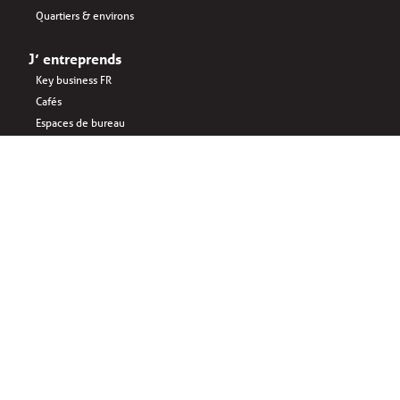
Quartiers & environs
J’ entreprends
Key business FR
Cafés
Espaces de bureau
Startups
Business interlinked FR
Manger
Sponsored by: