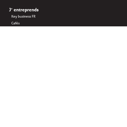
J’ entreprends
Key business FR
Cafés
Espaces de bureau
Startups
Business interlinked FR
Manger
Sponsored by:
© 2026 Laeken Brussels asbl/vzw