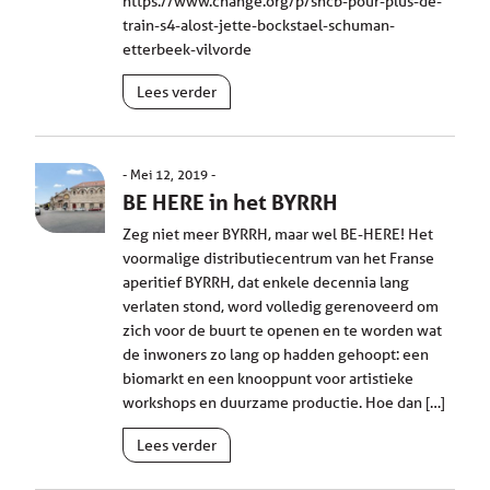
https://www.change.org/p/sncb-pour-plus-de-
train-s4-alost-jette-bockstael-schuman-
etterbeek-vilvorde
Lees verder
Mei 12, 2019
BE HERE in het BYRRH
Zeg niet meer BYRRH, maar wel BE-HERE! Het
voormalige distributiecentrum van het Franse
aperitief BYRRH, dat enkele decennia lang
verlaten stond, word volledig gerenoveerd om
zich voor de buurt te openen en te worden wat
de inwoners zo lang op hadden gehoopt: een
biomarkt en een knooppunt voor artistieke
workshops en duurzame productie. Hoe dan […]
Lees verder