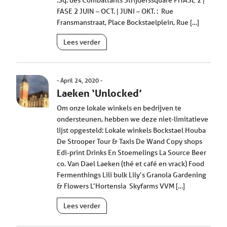
:Sq. des Combattants Strijderssquare PHASE 2 |
FASE 2 JUIN – OCT. | JUNI – OKT. : Rue
Fransmanstraat, Place Bockstaelplein, Rue […]
Lees verder
April 24, 2020
Laeken ‘Unlocked’
Om onze lokale winkels en bedrijven te
ondersteunen, hebben we deze niet-limitatieve
lijst opgesteld: Lokale winkels Bockstael Houba
De Strooper Tour & Taxis De Wand Copy shops
Edi-print Drinks En Stoemelings La Source Beer
co. Van Dael Laeken (thé et café en vrack) Food
Fermenthings Lili bulk Lily’s Granola Gardening
& Flowers L’Hortensia Skyfarms VVM […]
Lees verder